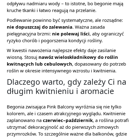
odpływu nadmiaru wody – to istotne, bo begonie mają
kruche tkanki i łatwo reagują na przelanie.
Podlewanie powinno być systematyczne, ale rozsądne:
nie dopuszczaj do zalewania
. Ważna zasada
pielęgnacyjna brzmi:
nie polewaj liści
, aby ograniczyć
ryzyko chorób i pogorszenia kondycji rośliny.
W kwestii nawożenia najlepsze efekty daje zasilanie
wiosną. Stosuj
nawóz wieloskładnikowy do roślin
kwitnących lub cebulowych
, dopasowany do potrzeb
roślin w okresie intensywnego wzrostu i kwitnienia.
Dlaczego warto, gdy zależy Ci na
długim kwitnieniu i aromacie
Begonia zwisająca Pink Balcony wyróżnia się nie tylko
kolorem, ale i czasem atrakcyjnego wyglądu. Kwitnienie
zaplanowano na
czerwiec–październik
, a roślina potrafi
utrzymać dekoracyjność aż do pierwszych zimowych
przymrozków. To szczególnie ważne dla balkonów, gdzie