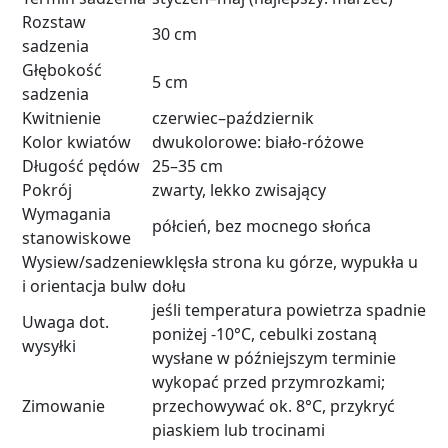
Rozstaw
30 cm
sadzenia
Głębokość
5 cm
sadzenia
Kwitnienie
czerwiec–październik
Kolor kwiatów
dwukolorowe: biało-różowe
Długość pędów
25–35 cm
Pokrój
zwarty, lekko zwisający
Wymagania
półcień, bez mocnego słońca
stanowiskowe
Wysiew/sadzenie
wklęsła strona ku górze, wypukła u
i orientacja bulw
dołu
jeśli temperatura powietrza spadnie
Uwaga dot.
poniżej -10°C, cebulki zostaną
wysyłki
wysłane w późniejszym terminie
wykopać przed przymrozkami;
Zimowanie
przechowywać ok. 8°C, przykryć
piaskiem lub trocinami