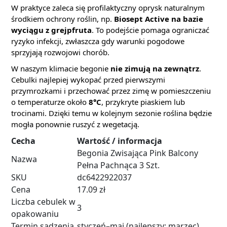
W praktyce zaleca się profilaktyczny oprysk naturalnym
środkiem ochrony roślin, np.
Biosept Active na bazie
wyciągu z grejpfruta
. To podejście pomaga ograniczać
ryzyko infekcji, zwłaszcza gdy warunki pogodowe
sprzyjają rozwojowi chorób.
W naszym klimacie begonie
nie zimują na zewnątrz
.
Cebulki najlepiej wykopać przed pierwszymi
przymrozkami i przechować przez zimę w pomieszczeniu
o temperaturze około
8°C
, przykryte piaskiem lub
trocinami. Dzięki temu w kolejnym sezonie roślina będzie
mogła ponownie ruszyć z wegetacją.
Cecha
Wartość / informacja
Begonia Zwisająca Pink Balcony
Nazwa
Pełna Pachnąca 3 Szt.
SKU
dc6422922037
Cena
17.09 zł
Liczba cebulek w
3
opakowaniu
Termin sadzenia
styczeń–maj (najlepszy: marzec)