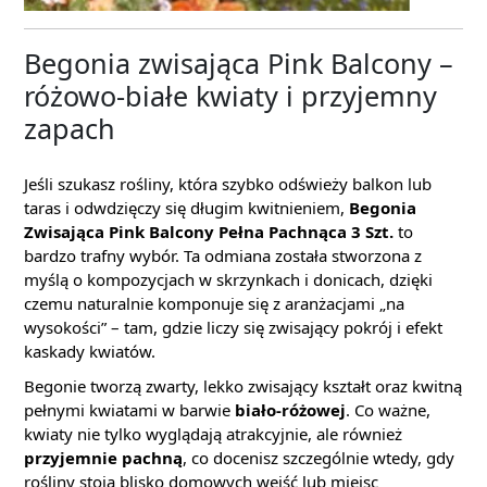
Begonia zwisająca Pink Balcony –
różowo-białe kwiaty i przyjemny
zapach
Jeśli szukasz rośliny, która szybko odświeży balkon lub
taras i odwdzięczy się długim kwitnieniem,
Begonia
Zwisająca Pink Balcony Pełna Pachnąca 3 Szt.
to
bardzo trafny wybór. Ta odmiana została stworzona z
myślą o kompozycjach w skrzynkach i donicach, dzięki
czemu naturalnie komponuje się z aranżacjami „na
wysokości” – tam, gdzie liczy się zwisający pokrój i efekt
kaskady kwiatów.
Begonie tworzą zwarty, lekko zwisający kształt oraz kwitną
pełnymi kwiatami w barwie
biało-różowej
. Co ważne,
kwiaty nie tylko wyglądają atrakcyjnie, ale również
przyjemnie pachną
, co docenisz szczególnie wtedy, gdy
rośliny stoją blisko domowych wejść lub miejsc