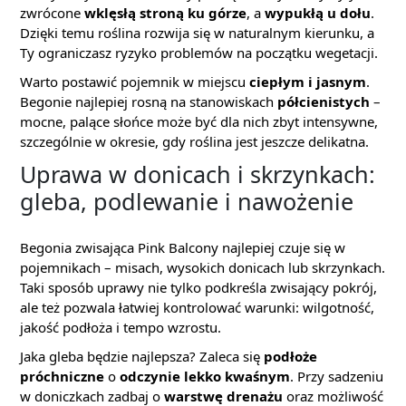
zwrócone
wklęsłą stroną ku górze
, a
wypukłą u dołu
.
Dzięki temu roślina rozwija się w naturalnym kierunku, a
Ty ograniczasz ryzyko problemów na początku wegetacji.
Warto postawić pojemnik w miejscu
ciepłym i jasnym
.
Begonie najlepiej rosną na stanowiskach
półcienistych
–
mocne, palące słońce może być dla nich zbyt intensywne,
szczególnie w okresie, gdy roślina jest jeszcze delikatna.
Uprawa w donicach i skrzynkach:
gleba, podlewanie i nawożenie
Begonia zwisająca Pink Balcony najlepiej czuje się w
pojemnikach – misach, wysokich donicach lub skrzynkach.
Taki sposób uprawy nie tylko podkreśla zwisający pokrój,
ale też pozwala łatwiej kontrolować warunki: wilgotność,
jakość podłoża i tempo wzrostu.
Jaka gleba będzie najlepsza? Zaleca się
podłoże
próchniczne
o
odczynie lekko kwaśnym
. Przy sadzeniu
w doniczkach zadbaj o
warstwę drenażu
oraz możliwość