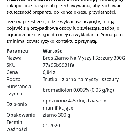
zakupie oraz na sposób przechowywania, aby zachować
skuteczność preparatu do końca okresu przydatności.
Jeżeli w przestrzeni, gdzie wykładasz przynętę, mogą
pojawić się przypadkowe osoby lub zwierzęta, zadbaj o
ograniczenie dostępu do miejsca wykładania. Pomaga to
zminimalizować ryzyko kontaktu z przynętą.
Parametr
Wartość
Nazwa
Bros Ziarno Na Myszy I Szczury 300G
SKU
77a95b5931fa
Cena
6,84 zł
Rodzaj
Trutka – ziarno na myszy i szczury
Substancja
bromadiolon 0,005% (0,05 g/kg)
czynna
opóźnione 4–5 dni; działanie
Działanie
mumifikujące
Opakowanie
ziarno 300 g
Termin
01.2020
ważności