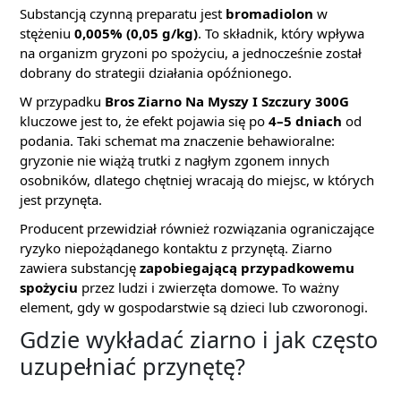
Substancją czynną preparatu jest
bromadiolon
w
stężeniu
0,005% (0,05 g/kg)
. To składnik, który wpływa
na organizm gryzoni po spożyciu, a jednocześnie został
dobrany do strategii działania opóźnionego.
W przypadku
Bros Ziarno Na Myszy I Szczury 300G
kluczowe jest to, że efekt pojawia się po
4–5 dniach
od
podania. Taki schemat ma znaczenie behawioralne:
gryzonie nie wiążą trutki z nagłym zgonem innych
osobników, dlatego chętniej wracają do miejsc, w których
jest przynęta.
Producent przewidział również rozwiązania ograniczające
ryzyko niepożądanego kontaktu z przynętą. Ziarno
zawiera substancję
zapobiegającą przypadkowemu
spożyciu
przez ludzi i zwierzęta domowe. To ważny
element, gdy w gospodarstwie są dzieci lub czworonogi.
Gdzie wykładać ziarno i jak często
uzupełniać przynętę?