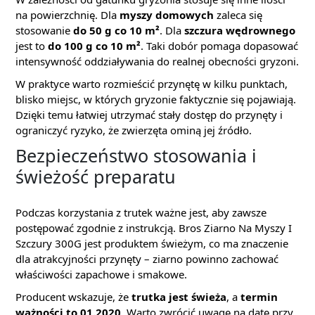
na powierzchnię. Dla
myszy domowych
zaleca się
stosowanie
do 50 g co 10 m²
. Dla
szczura wędrownego
jest to
do 100 g co 10 m²
. Taki dobór pomaga dopasować
intensywność oddziaływania do realnej obecności gryzoni.
W praktyce warto rozmieścić przynętę w kilku punktach,
blisko miejsc, w których gryzonie faktycznie się pojawiają.
Dzięki temu łatwiej utrzymać stały dostęp do przynęty i
ograniczyć ryzyko, że zwierzęta ominą jej źródło.
Bezpieczeństwo stosowania i
świeżość preparatu
Podczas korzystania z trutek ważne jest, aby zawsze
postępować zgodnie z instrukcją. Bros Ziarno Na Myszy I
Szczury 300G jest produktem świeżym, co ma znaczenie
dla atrakcyjności przynęty – ziarno powinno zachować
właściwości zapachowe i smakowe.
Producent wskazuje, że
trutka jest świeża
, a
termin
ważności to 01.2020
. Warto zwrócić uwagę na datę przy