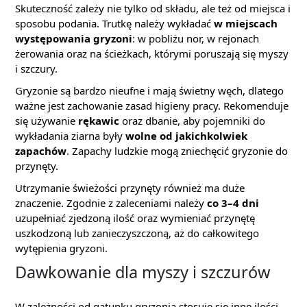
Skuteczność zależy nie tylko od składu, ale też od miejsca i
sposobu podania. Trutkę należy wykładać
w miejscach
występowania gryzoni
: w pobliżu nor, w rejonach
żerowania oraz na ścieżkach, którymi poruszają się myszy
i szczury.
Gryzonie są bardzo nieufne i mają świetny węch, dlatego
ważne jest zachowanie zasad higieny pracy. Rekomenduje
się używanie
rękawic
oraz dbanie, aby pojemniki do
wykładania ziarna były
wolne od jakichkolwiek
zapachów
. Zapachy ludzkie mogą zniechęcić gryzonie do
przynęty.
Utrzymanie świeżości przynęty również ma duże
znaczenie. Zgodnie z zaleceniami należy
co 3–4 dni
uzupełniać zjedzoną ilość oraz wymieniać przynętę
uszkodzoną lub zanieczyszczoną, aż do całkowitego
wytępienia gryzoni.
Dawkowanie dla myszy i szczurów
W zależności od gatunku gryzonia stosuje się inne ilości