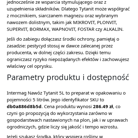
jednocześnie ze wsparcia stymulującego oraz z
uzupełnienia składników. Dlatego Tytanit może współgrać
z mocznikiem, siarczanem magnezu oraz wybranym
nawozem dolistnym, takim jak MIKROVIT, PLONVIT,
SUPERVIT, BORMAX, WAPNOVIT, FOSTAR czy ALKALIN.
Jeśli do zabiegu dołączasz środki ochrony, pamiętaj o
zasadzie: pestycyd stosuj w dawce zalecanej przez
producenta, w dolnej części zakresu. Dzięki temu
ograniczasz ryzyko niepożądanych efektów i zachowujesz
właściwy cel oprysku.
Parametry produktu i dostępność
Intermag Nawóz Tytanit 5L to preparat w opakowaniu o
pojemności 5 litrów. Jego identyfikator SKU to
db0a886d8b5d
. Cena produktu wynosi
286.49 zł
, co
czyni go propozycją do wykorzystania zarówno w
gospodarstwach nastawionych na plon, jak i w uprawach
ogrodniczych, gdzie liczy się jakość i tempo wzrostu.
Jeżeli szukasz środka, który wspiera rośliny w