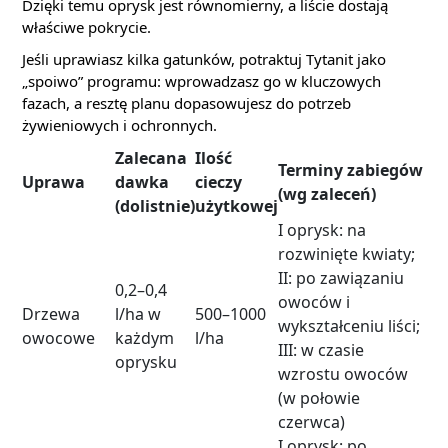
Dzięki temu oprysk jest równomierny, a liście dostają
właściwe pokrycie.
Jeśli uprawiasz kilka gatunków, potraktuj Tytanit jako
„spoiwo” programu: wprowadzasz go w kluczowych
fazach, a resztę planu dopasowujesz do potrzeb
żywieniowych i ochronnych.
Zalecana
Ilość
Terminy zabiegów
Uprawa
dawka
cieczy
(wg zaleceń)
(dolistnie)
użytkowej
I oprysk: na
rozwinięte kwiaty;
II: po zawiązaniu
0,2–0,4
owoców i
Drzewa
l/ha w
500–1000
wykształceniu liści;
owocowe
każdym
l/ha
III: w czasie
oprysku
wzrostu owoców
(w połowie
czerwca)
I oprysk: po