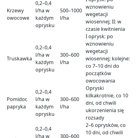
0,2–0,4
wznowieniu
Krzewy
l/ha w
500–1000
wegetacji
owocowe
każdym
l/ha
wiosennej; II: w
oprysku
czasie kwitnienia
I oprysk: po
wznowieniu
0,2–0,4
wegetacji
l/ha w
300–600
Truskawka
wiosennej; kolejne:
każdym
l/ha
co 7–10 dni do
oprysku
początków
owocowania
Opryski
0,2–0,4
kilkakrotnie, co 10
Pomidor,
l/ha w
300–600
dni, od chwili
papryka
każdym
l/ha
ukorzenienia się
oprysku
rozsady
2–6 oprysków, co
0,2–0,4
10 dni, od chwili
l/ha w
300–600