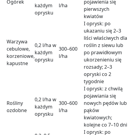
Ogórek
pojawienia się
każdym
l/ha
pierwszych
oprysku
kwiatów
I oprysk: po
ukazaniu się 2–3
liści właściwych dla
Warzywa
0,2 l/ha w
roślin z siewu lub
cebulowe,
300–600
każdym
po prawidłowym
korzeniowe,
l/ha
oprysku
ukorzenieniu się
kapustne
rozsady; 2–3
opryski co 2
tygodnie
I oprysk: z chwilą
pojawiania się
0,2 l/ha w
Rośliny
300–600
nowych pędów lub
każdym
ozdobne
l/ha
pąków
oprysku
kwiatowych;
kolejne co 7–10 dni
I oprysk: po