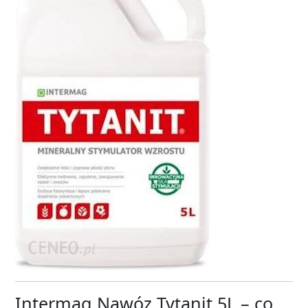
Intermag Nawóz Tytanit 5L – co