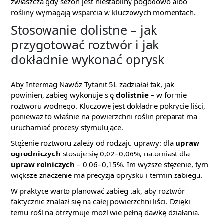
zwłaszcza gdy sezon jest niestabilny pogodowo albo
rośliny wymagają wsparcia w kluczowych momentach.
Stosowanie dolistne – jak
przygotować roztwór i jak
dokładnie wykonać oprysk
Aby Intermag Nawóz Tytanit 5L zadziałał tak, jak
powinien, zabieg wykonuje się
dolistnie
– w formie
roztworu wodnego. Kluczowe jest dokładne pokrycie liści,
ponieważ to właśnie na powierzchni roślin preparat ma
uruchamiać procesy stymulujące.
Stężenie roztworu zależy od rodzaju uprawy: dla
upraw
ogrodniczych
stosuje się 0,02–0,06%, natomiast dla
upraw rolniczych
– 0,06–0,15%. Im wyższe stężenie, tym
większe znaczenie ma precyzja oprysku i termin zabiegu.
W praktyce warto planować zabieg tak, aby roztwór
faktycznie znalazł się na całej powierzchni liści. Dzięki
temu roślina otrzymuje możliwie pełną dawkę działania.