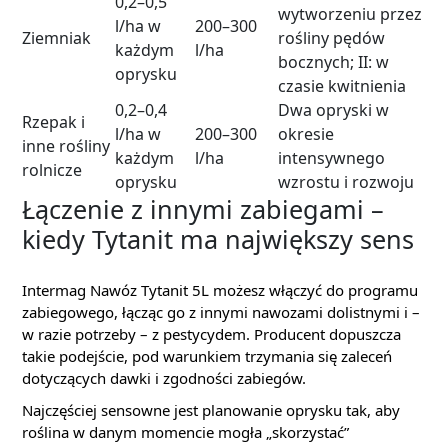
0,2–0,5
wytworzeniu przez
l/ha w
200–300
Ziemniak
rośliny pędów
każdym
l/ha
bocznych; II: w
oprysku
czasie kwitnienia
0,2–0,4
Dwa opryski w
Rzepak i
l/ha w
200–300
okresie
inne rośliny
każdym
l/ha
intensywnego
rolnicze
oprysku
wzrostu i rozwoju
Łączenie z innymi zabiegami –
kiedy Tytanit ma największy sens
Intermag Nawóz Tytanit 5L możesz włączyć do programu
zabiegowego, łącząc go z innymi nawozami dolistnymi i –
w razie potrzeby – z pestycydem. Producent dopuszcza
takie podejście, pod warunkiem trzymania się zaleceń
dotyczących dawki i zgodności zabiegów.
Najczęściej sensowne jest planowanie oprysku tak, aby
roślina w danym momencie mogła „skorzystać”