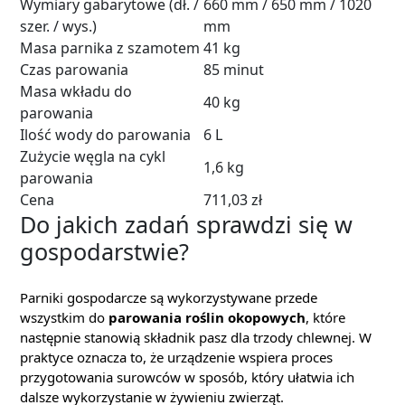
Wymiary gabarytowe (dł. /
660 mm / 650 mm / 1020
szer. / wys.)
mm
Masa parnika z szamotem
41 kg
Czas parowania
85 minut
Masa wkładu do
40 kg
parowania
Ilość wody do parowania
6 L
Zużycie węgla na cykl
1,6 kg
parowania
Cena
711,03 zł
Do jakich zadań sprawdzi się w
gospodarstwie?
Parniki gospodarcze są wykorzystywane przede
wszystkim do
parowania roślin okopowych
, które
następnie stanowią składnik pasz dla trzody chlewnej. W
praktyce oznacza to, że urządzenie wspiera proces
przygotowania surowców w sposób, który ułatwia ich
dalsze wykorzystanie w żywieniu zwierząt.