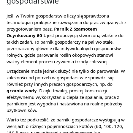
gospodarstwie
Jeśli w Twoim gospodarstwie liczy się sprawdzona
technologia i praktyczne rozwiązania do prac związanych z
przygotowaniem pasz,
Parnik Z Szamotem
Ocynkowany 60 L
jest propozycją stworzoną właśnie do
takich zadań. To parnik gospodarczy na paliwo stałe,
przeznaczony głównie dla indywidualnych gospodarstw
rolnych, gdzie parowanie roślin okopowych stanowi
ważny element procesu żywienia trzody chlewnej.
Urządzenie może jednak służyć nie tylko do parowania. W
zależności od potrzeb w gospodarstwie sprawdzi się
również przy innych pracach gospodarczych, np. do
grzania wody
. Dzięki trwałej, prostej konstrukcji i
efektywnemu wykorzystaniu ciepła ze spalania, praca z
parnikiem jest wygodna i nastawiona na realne potrzeby
użytkowników.
Warto też podkreślić, że parniki gospodarcze występują w
wersjach o różnych pojemnościach kotłów (60, 100, 120,
150 l) oraz w wykończeniu ocynkowanym lub