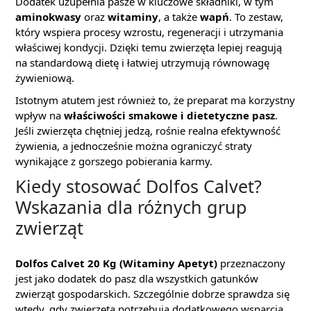
Dodatek uzupełnia pasze w kluczowe składniki, w tym
aminokwasy
oraz
witaminy
, a także
wapń
. To zestaw,
który wspiera procesy wzrostu, regeneracji i utrzymania
właściwej kondycji. Dzięki temu zwierzęta lepiej reagują
na standardową dietę i łatwiej utrzymują równowagę
żywieniową.
Istotnym atutem jest również to, że preparat ma korzystny
wpływ na
właściwości smakowe i dietetyczne pasz
.
Jeśli zwierzęta chętniej jedzą, rośnie realna efektywność
żywienia, a jednocześnie można ograniczyć straty
wynikające z gorszego pobierania karmy.
Kiedy stosować Dolfos Calvet?
Wskazania dla różnych grup
zwierząt
Dolfos Calvet 20 Kg (Witaminy Apetyt)
przeznaczony
jest jako dodatek do pasz dla wszystkich gatunków
zwierząt gospodarskich. Szczególnie dobrze sprawdza się
wtedy, gdy zwierzęta potrzebują dodatkowego wsparcia