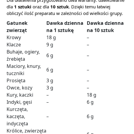
Dla ułatwienia przygotowano dwa warianty: dawkowanie
dla
1 sztuki
oraz dla
10 sztuk
. Dzięki temu łatwiej
obliczyć ilość preparatu w zależności od wielkości grupy.
Gatunek
Dawka dzienna
Dawka dzienna
zwierząt
na 1 sztukę
na 10 sztuk
Krowy
18 g
–
Klacze
9 g
–
Buhaje, ogiery,
6 g
–
źrebięta
Maciory, knury,
6 g
–
tuczniki
Prosięta
3 g
–
Owce, kozy
3 g
–
Kury, kaczki
–
18 g
Indyki, gęsi
–
6 g
Kurczęta,
kaczęta,
–
6 g
indyczęta
Królice, zwierzęta