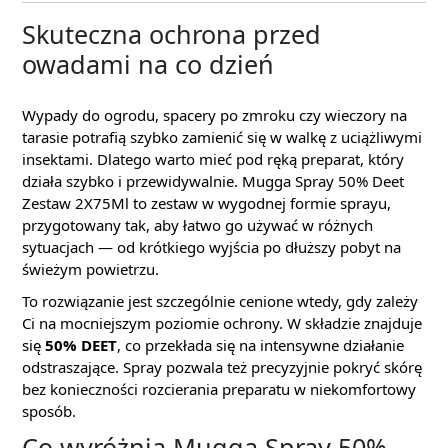
Skuteczna ochrona przed
owadami na co dzień
Wypady do ogrodu, spacery po zmroku czy wieczory na
tarasie potrafią szybko zamienić się w walkę z uciążliwymi
insektami. Dlatego warto mieć pod ręką preparat, który
działa szybko i przewidywalnie. Mugga Spray 50% Deet
Zestaw 2X75Ml to zestaw w wygodnej formie sprayu,
przygotowany tak, aby łatwo go używać w różnych
sytuacjach — od krótkiego wyjścia po dłuższy pobyt na
świeżym powietrzu.
To rozwiązanie jest szczególnie cenione wtedy, gdy zależy
Ci na mocniejszym poziomie ochrony. W składzie znajduje
się
50% DEET
, co przekłada się na intensywne działanie
odstraszające. Spray pozwala też precyzyjnie pokryć skórę
bez konieczności rozcierania preparatu w niekomfortowy
sposób.
Co wyróżnia Mugga Spray 50%