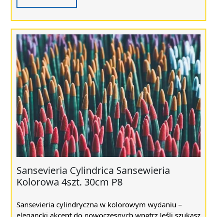
Sansevieria Cylindrica Sansewieria
Kolorowa 4szt. 30cm P8
Sansevieria cylindryczna w kolorowym wydaniu –
elegancki akcent do nowoczesnych wnętrz Jeśli szukasz