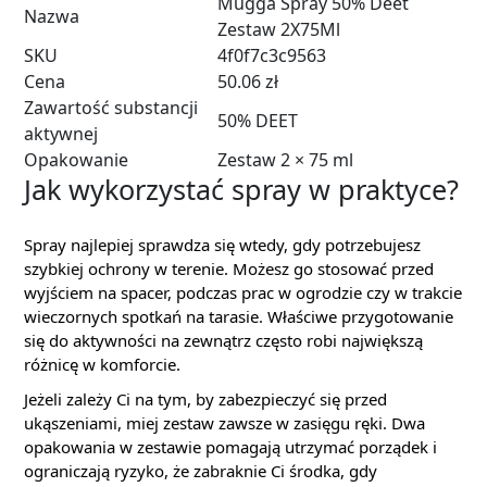
Mugga Spray 50% Deet
Nazwa
Zestaw 2X75Ml
SKU
4f0f7c3c9563
Cena
50.06 zł
Zawartość substancji
50% DEET
aktywnej
Opakowanie
Zestaw 2 × 75 ml
Jak wykorzystać spray w praktyce?
Spray najlepiej sprawdza się wtedy, gdy potrzebujesz
szybkiej ochrony w terenie. Możesz go stosować przed
wyjściem na spacer, podczas prac w ogrodzie czy w trakcie
wieczornych spotkań na tarasie. Właściwe przygotowanie
się do aktywności na zewnątrz często robi największą
różnicę w komforcie.
Jeżeli zależy Ci na tym, by zabezpieczyć się przed
ukąszeniami, miej zestaw zawsze w zasięgu ręki. Dwa
opakowania w zestawie pomagają utrzymać porządek i
ograniczają ryzyko, że zabraknie Ci środka, gdy