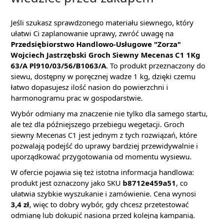
Jeśli szukasz sprawdzonego materiału siewnego, który
ułatwi Ci zaplanowanie uprawy, zwróć uwagę na
Przedsiębiorstwo Handlowo-Usługowe "Zorza"
Wojciech Jastrzębski Groch Siewny Mecenas C1 1Kg
63/A Pl910/03/56/B1063/A
. To produkt przeznaczony do
siewu, dostępny w poręcznej wadze 1 kg, dzięki czemu
łatwo dopasujesz ilość nasion do powierzchni i
harmonogramu prac w gospodarstwie.
Wybór odmiany ma znaczenie nie tylko dla samego startu,
ale też dla późniejszego przebiegu wegetacji. Groch
siewny Mecenas C1 jest jednym z tych rozwiązań, które
pozwalają podejść do uprawy bardziej przewidywalnie i
uporządkować przygotowania od momentu wysiewu.
W ofercie pojawia się też istotna informacja handlowa:
produkt jest oznaczony jako SKU
b8712e459a51
, co
ułatwia szybkie wyszukanie i zamówienie. Cena wynosi
3,4 zł
, więc to dobry wybór, gdy chcesz przetestować
odmianę lub dokupić nasiona przed kolejną kampanią.