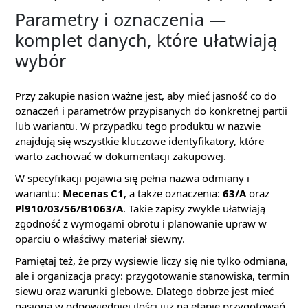
Parametry i oznaczenia —
komplet danych, które ułatwiają
wybór
Przy zakupie nasion ważne jest, aby mieć jasność co do
oznaczeń i parametrów przypisanych do konkretnej partii
lub wariantu. W przypadku tego produktu w nazwie
znajdują się wszystkie kluczowe identyfikatory, które
warto zachować w dokumentacji zakupowej.
W specyfikacji pojawia się pełna nazwa odmiany i
wariantu:
Mecenas C1
, a także oznaczenia:
63/A
oraz
Pl910/03/56/B1063/A
. Takie zapisy zwykle ułatwiają
zgodność z wymogami obrotu i planowanie upraw w
oparciu o właściwy materiał siewny.
Pamiętaj też, że przy wysiewie liczy się nie tylko odmiana,
ale i organizacja pracy: przygotowanie stanowiska, termin
siewu oraz warunki glebowe. Dlatego dobrze jest mieć
nasiona w odpowiedniej ilości już na etapie przygotowań.