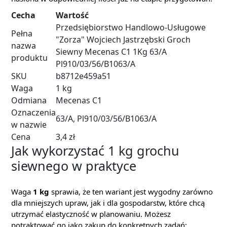
Cecha
Wartość
Przedsiębiorstwo Handlowo-Usługowe
Pełna
"Zorza" Wojciech Jastrzębski Groch
nazwa
Siewny Mecenas C1 1Kg 63/A
produktu
Pl910/03/56/B1063/A
SKU
b8712e459a51
Waga
1 kg
Odmiana
Mecenas C1
Oznaczenia
63/A, Pl910/03/56/B1063/A
w nazwie
Cena
3,4 zł
Jak wykorzystać 1 kg grochu
siewnego w praktyce
Waga
1 kg
sprawia, że ten wariant jest wygodny zarówno
dla mniejszych upraw, jak i dla gospodarstw, które chcą
utrzymać elastyczność w planowaniu. Możesz
potraktować go jako zakup do konkretnych zadań: