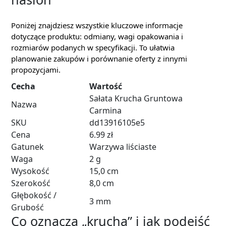
Poniżej znajdziesz wszystkie kluczowe informacje
dotyczące produktu: odmiany, wagi opakowania i
rozmiarów podanych w specyfikacji. To ułatwia
planowanie zakupów i porównanie oferty z innymi
propozycjami.
Cecha
Wartość
Sałata Krucha Gruntowa
Nazwa
Carmina
SKU
dd13916105e5
Cena
6.99 zł
Gatunek
Warzywa liściaste
Waga
2 g
Wysokość
15,0 cm
Szerokość
8,0 cm
Głębokość /
3 mm
Grubość
Co oznacza „krucha” i jak podejść