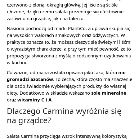
czerwono-zieloną, okrągłą główkę. Jej liście są ściśle
ułożone, dzięki czemu sałata prezentuje się efektownie
zarówno na grządce, jak i na talerzu.
Nasiona pochodzą od marki PlantiCo, a uprawa skupia się
na wysokich walorach smakowych oraz odżywczych. W
praktyce oznacza to, że możesz cieszyć się świeżymi liśćmi
o wyrazistym charakterze, a przy tym mieć pewność, że to
propozycja stworzona z myślą o codziennym użytkowaniu
w kuchni.
Co ważne, odmiana została opisana jako taka, która
nie
gromadzi azotanów
. To cecha, która często ma znaczenie
dla osób świadomie wybierających produkty do własnej
diety. Dodatkowo w składzie wskazano
sole mineralne
oraz
witaminy C i A
.
Dlaczego Carmina wyróżnia się
na grządce?
Sałata Carmina przyciąga wzrok intensywną kolorystyką