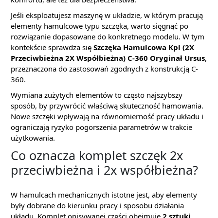
Jeśli eksploatujesz maszynę w układzie, w którym pracują
elementy hamulcowe typu szczęka, warto sięgnąć po
rozwiązanie dopasowane do konkretnego modelu. W tym
kontekście sprawdza się
Szczęka Hamulcowa Kpl (2X
Przeciwbieżna 2X Współbieżna) C-360 Oryginał Ursus
,
przeznaczona do zastosowań zgodnych z konstrukcją C-
360.
Wymiana zużytych elementów to często najszybszy
sposób, by przywrócić właściwą skuteczność hamowania.
Nowe szczęki wpływają na równomierność pracy układu i
ograniczają ryzyko pogorszenia parametrów w trakcie
użytkowania.
Co oznacza komplet szczęk 2x
przeciwbieżna i 2x współbieżna?
W hamulcach mechanicznych istotne jest, aby elementy
były dobrane do kierunku pracy i sposobu działania
układu. Komplet opisywanej części obejmuje
2 sztuki