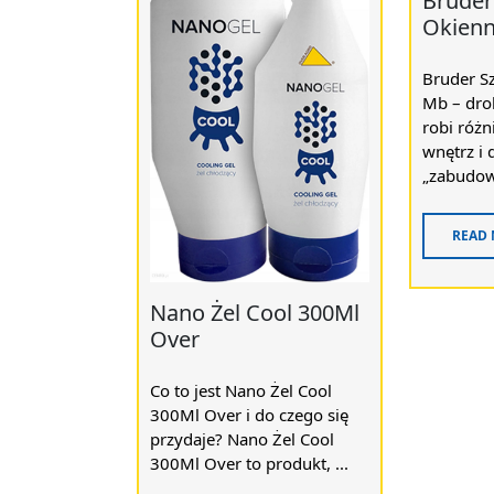
Bruder
Okienn
Bruder S
Mb – drob
robi różn
wnętrz i 
„zabudowa
READ
Nano Żel Cool 300Ml
Over
Co to jest Nano Żel Cool
300Ml Over i do czego się
przydaje? Nano Żel Cool
300Ml Over to produkt, ...