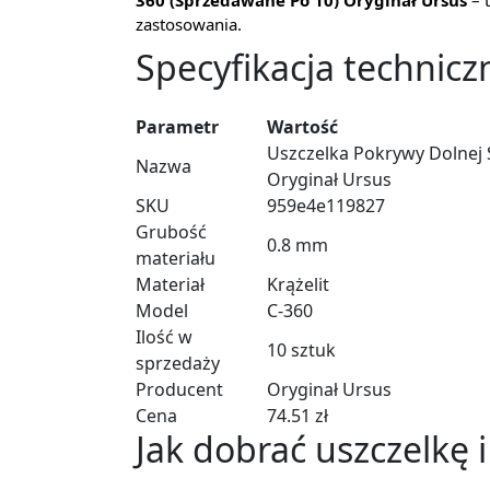
360 (Sprzedawane Po 10) Oryginał Ursus
– 
zastosowania.
Specyfikacja technicz
Parametr
Wartość
Uszczelka Pokrywy Dolnej 
Nazwa
Oryginał Ursus
SKU
959e4e119827
Grubość
0.8 mm
materiału
Materiał
Krążelit
Model
C-360
Ilość w
10 sztuk
sprzedaży
Producent
Oryginał Ursus
Cena
74.51 zł
Jak dobrać uszczelkę 