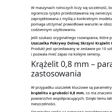
W maszynach rolniczych liczy się szczelność, 
ogranicza ryzyko przedostawania się zanieczysz
zaprojektowana z myślą o konkretnym modelu.
pomaga utrzymać prawidłowe warunki w obsza
codziennym użytkowaniu.
Jeśli szukasz oryginalnego rozwiązania, któr
Uszczelka Pokrywy Dolnej Skrzyni Krążelit
Produkt jest sprzedawany w zestawie po 10 s
i pozwala mieć zapas na kolejne serwisy.
Krążelit 0,8 mm – p
zastosowania
W przypadku uszczelek kluczowe są parametry m
krążelitu o grubości 0,8 mm
, co ma znaczen
powierzchni współpracujących. Dzięki temu łat
nieszczelności.
Oryginalne części są zazwyczaj projektowane 