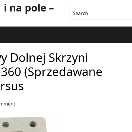
i na pole –
y Dolnej Skrzyni
C-360 (Sprzedawane
Ursus
omment