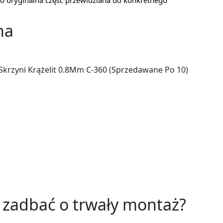
to oryginalna część przewidziana do konkretnego
na
Skrzyni Krążelit 0.8Mm C-360 (Sprzedawane Po 10)
i zadbać o trwały montaż?