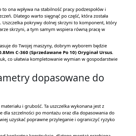
bo to ona wpływa na stabilność pracy podzespołów i
czeń. Dlatego warto sięgnąć po część, która została
 Uszczelka pokrywy dolnej skrzyni to komponent, który
rze skrzyni, a tym samym wspiera równą pracę w
e pasuje do Twojej maszyny, dobrym wyborem będzie
 0.8Mm C-360 (Sprzedawane Po 10) Oryginał Ursus
.
ztuk, co ułatwia kompletowanie wymian w gospodarstwie
arametry dopasowane do
ateriału i grubość. Ta uszczelka wykonana jest z
ie dla szczelności po montażu oraz dla dopasowania do
wiej uzyskać poprawne przyleganie i ograniczyć ryzyko
pod konkretną konstrukcję, dlatego montaż przebiega