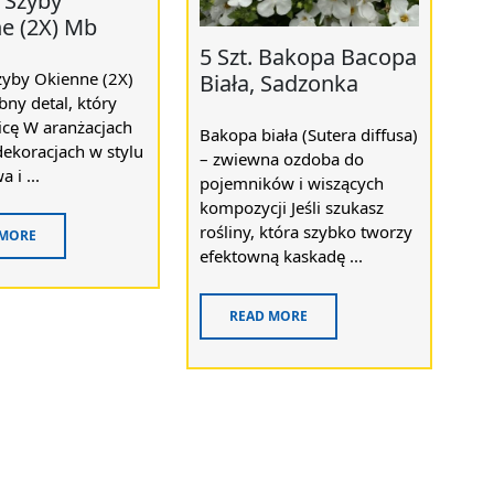
 Szyby
e (2X) Mb
5 Szt. Bakopa Bacopa
zyby Okienne (2X)
Biała, Sadzonka
ny detal, który
icę W aranżacjach
Bakopa biała (Sutera diffusa)
dekoracjach w stylu
– zwiewna ozdoba do
 i ...
pojemników i wiszących
kompozycji Jeśli szukasz
rośliny, która szybko tworzy
 MORE
efektowną kaskadę ...
READ MORE