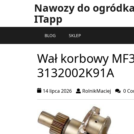
Nawozy do ogródka 
ITapp
BLOG
SKLEP
Wał korbowy MF
3132002K91A
14 lipca 2026
RolnikMaciej
0 C