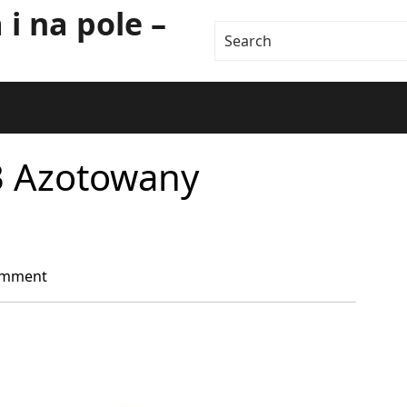
i na pole –
3 Azotowany
omment