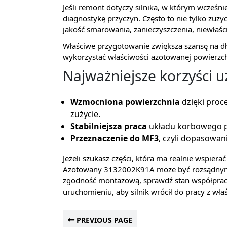
Jeśli remont dotyczy silnika, w którym wcześn
diagnostykę przyczyn. Często to nie tylko zuży
jakość smarowania, zanieczyszczenia, niewłaś
Właściwe przygotowanie zwiększa szansę na dł
wykorzystać właściwości azotowanej powierzch
Najważniejsze korzyści 
Wzmocniona powierzchnia
dzięki proc
zużycie.
Stabilniejsza praca
układu korbowego p
Przeznaczenie do MF3
, czyli dopasowani
Jeżeli szukasz części, która ma realnie wspie
Azotowany 3132002K91A może być rozsądnym 
zgodność montażową, sprawdź stan współprac
uruchomieniu, aby silnik wrócił do pracy z wła
PREVIOUS PAGE