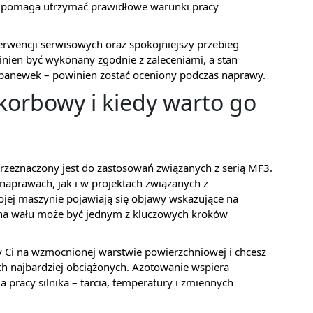
 pomaga utrzymać prawidłowe warunki pracy
erwencji serwisowych oraz spokojniejszy przebieg
nien być wykonany zgodnie z zaleceniami, a stan
i panewek – powinien zostać oceniony podczas naprawy.
 korbowy i kiedy warto go
znaczony jest do zastosowań związanych z serią MF3.
naprawach, jak i w projektach związanych z
ojej maszynie pojawiają się objawy wskazujące na
na wału może być jednym z kluczowych kroków
ży Ci na wzmocnionej warstwie powierzchniowej i chcesz
ch najbardziej obciążonych. Azotowanie wspiera
 pracy silnika – tarcia, temperatury i zmiennych