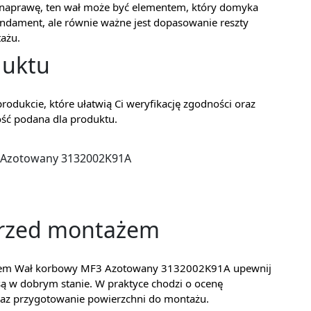
zą naprawę, ten wał może być elementem, który domyka
undament, ale równie ważne jest dopasowanie reszty
tażu.
duktu
produkcie, które ułatwią Ci weryfikację zgodności oraz
ść podana dla produktu.
 Azotowany 3132002K91A
przed montażem
ażem Wał korbowy MF3 Azotowany 3132002K91A upewnij
są w dobrym stanie. W praktyce chodzi o ocenę
az przygotowanie powierzchni do montażu.