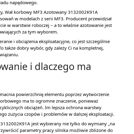
kładu napędowego.
prawy, Wał korbowy MF3 Azotowany 3132002K91A
sowań w modelach z serii MF3. Producent przewidział
cie w warstwie roboczej – a to właśnie azotowanie jest
awiających za tym wyborem.
ranie i obciążenia eksploatacyjne, co jest szczególnie
o także dobry wybór, gdy zależy Ci na kompletnej,
wiązaniu.
wanie i dlaczego ma
wzmacnia powierzchnię elementu poprzez wytworzenie
 korbowego ma to ogromne znaczenie, ponieważ
 cyklicznych obciążeń. Im lepsza ochrona warstwy
ego zużycia czopów i problemów w dalszej eksploatacji.
3132002K91A jest wybierany nie tylko do wymiany „na
rzywrócić parametry pracy silnika możliwie zbliżone do