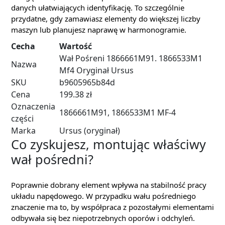
danych ułatwiających identyfikację. To szczególnie
przydatne, gdy zamawiasz elementy do większej liczby
maszyn lub planujesz naprawę w harmonogramie.
Cecha
Wartość
Wał Pośreni 1866661M91. 1866533M1
Nazwa
Mf4 Oryginał Ursus
SKU
b9605965b84d
Cena
199.38 zł
Oznaczenia
1866661M91, 1866533M1 MF-4
części
Marka
Ursus (oryginał)
Co zyskujesz, montując właściwy
wał pośredni?
Poprawnie dobrany element wpływa na stabilność pracy
układu napędowego. W przypadku wału pośredniego
znaczenie ma to, by współpraca z pozostałymi elementami
odbywała się bez niepotrzebnych oporów i odchyleń.