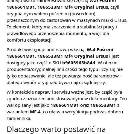
dlatego warto zainteresować się częścią
Wał Pośreni
1866661M91. 1866533M1 Mf4 Oryginał Ursus
, czyli
oryginalnym wałem pośrenim (pośrednim)
przeznaczonym do zastosowań w maszynach marki Ursus.
To element, który ma znaczenie dla stabilności pracy i
prawidłowego przenoszenia momentu, a więc dla
komfortu eksploatacji.
Produkt występuje pod nazwą własną:
Wał Pośreni
1866661M91. 1866533M1 Mf4 Oryginał Ursus
i jest
dostępny jako część o SKU
b9605965b84d
. W ofercie
producenta/oryginalnej linii części tego typu liczy się nie
tylko dopasowanie, ale też powtarzalność parametrów –
dlatego wybór oryginału bywa najrozsądniejszy.
W kontekście napraw i serwisu ważne jest, by część była
zgodna z oznaczeniami stosowanymi w dokumentacji. Ten
wał opisany jest jako
1866661M91
oraz
1866533M1
z
wariantem
MF-4
, co ułatwia weryfikację podczas doboru
zamiennika.
Dlaczego warto postawić na