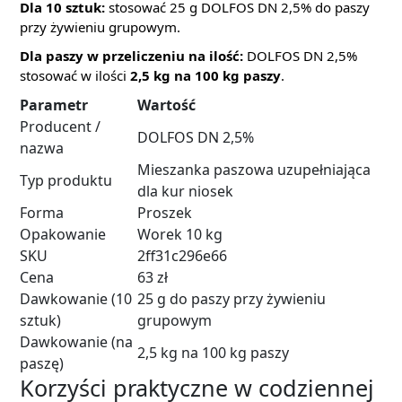
Dla 10 sztuk:
stosować 25 g DOLFOS DN 2,5% do paszy
przy żywieniu grupowym.
Dla paszy w przeliczeniu na ilość:
DOLFOS DN 2,5%
stosować w ilości
2,5 kg na 100 kg paszy
.
Parametr
Wartość
Producent /
DOLFOS DN 2,5%
nazwa
Mieszanka paszowa uzupełniająca
Typ produktu
dla kur niosek
Forma
Proszek
Opakowanie
Worek 10 kg
SKU
2ff31c296e66
Cena
63 zł
Dawkowanie (10
25 g do paszy przy żywieniu
sztuk)
grupowym
Dawkowanie (na
2,5 kg na 100 kg paszy
paszę)
Korzyści praktyczne w codziennej